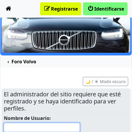
Obviar
Registrarse
Identificarse
Foro Volvo
🌙 / ☀️ Modo oscuro
El administrador del sitio requiere que esté
registrado y se haya identificado para ver
perfiles.
Nombre de Usuario: