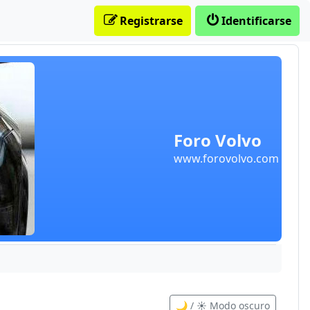
Registrarse
Identificarse
Foro Volvo
www.forovolvo.com
🌙 / ☀️ Modo oscuro