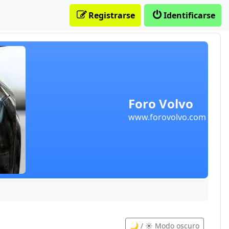
Registrarse
Identificarse
Foro Volvo
www.forovolvo.com
🌙 / ☀️ Modo oscuro