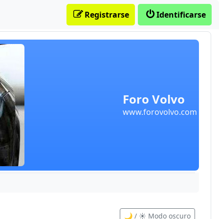
Registrarse
Identificarse
Foro Volvo
www.forovolvo.com
🌙 / ☀️ Modo oscuro