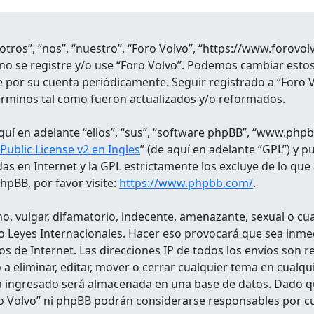
sotros”, “nos”, “nuestro”, “Foro Volvo”, “https://www.forov
r no se registre y/o use “Foro Volvo”. Podemos cambiar es
se por su cuenta periódicamente. Seguir registrado a “Foro 
érminos tal como fueron actualizados y/o reformados.
uí en adelante “ellos”, “sus”, “software phpBB”, “www.phpb
ublic License v2 en Ingles
” (de aquí en adelante “GPL”) y 
das en Internet y la GPL estrictamente los excluye de lo
pBB, por favor visite:
https://www.phpbb.com/
.
, vulgar, difamatorio, indecente, amenazante, sexual o cual
do o Leyes Internacionales. Hacer eso provocará que sea in
os de Internet. Las direcciones IP de todos los envíos son 
o a eliminar, editar, mover o cerrar cualquier tema en cua
a ingresado será almacenada en una base de datos. Dado q
ro Volvo” ni phpBB podrán considerarse responsables por cu