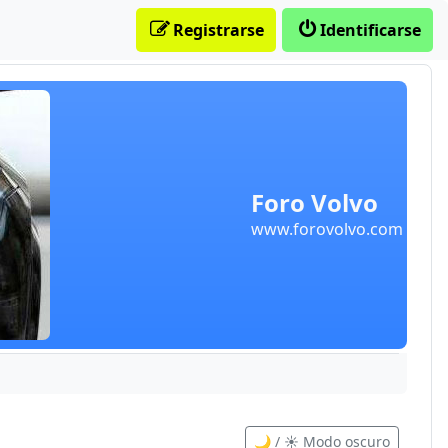
Registrarse
Identificarse
Foro Volvo
www.forovolvo.com
🌙 / ☀️ Modo oscuro