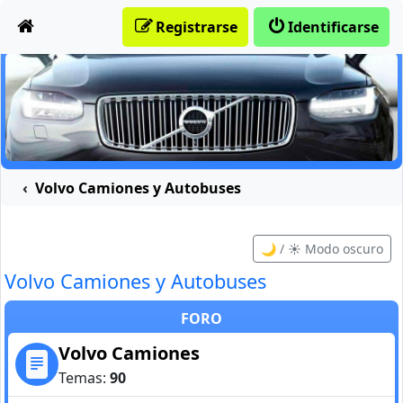
Obviar
Registrarse
Identificarse
Volvo Camiones y Autobuses
🌙 / ☀️ Modo oscuro
Volvo Camiones y Autobuses
FORO
Volvo Camiones
Temas:
90