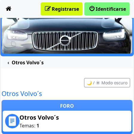
Obviar
Registrarse
Identificarse
Otros Volvo´s
🌙 / ☀️ Modo oscuro
Otros Volvo´s
FORO
Otros Volvo´s
Temas:
1