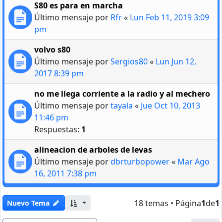
S80 es para en marcha
Último mensaje por
Rfr
«
Lun Feb 11, 2019 3:09
pm
volvo s80
Último mensaje por
Sergios80
«
Lun Jun 12,
2017 8:39 pm
no me llega corriente a la radio y al mechero
Último mensaje por
tayala
«
Jue Oct 10, 2013
11:46 pm
Respuestas:
1
alineacion de arboles de levas
Último mensaje por
dbrturbopower
«
Mar Ago
16, 2011 7:38 pm
18 temas • Página
1
de
1
Nuevo Tema