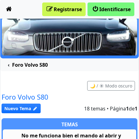
Obviar
Registrarse
Identificarse
Foro Volvo S80
🌙 / ☀️ Modo oscuro
Foro Volvo S80
18 temas • Página
1
de
1
Nuevo Tema
TEMAS
No me funciona bien el mando al abrir y