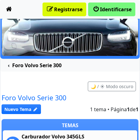
Obviar
Registrarse
Identificarse
Foro Volvo Serie 300
🌙 / ☀️ Modo oscuro
Foro Volvo Serie 300
1 tema • Página
1
de
1
Nuevo Tema
TEMAS
Carburador Volvo 345GLS