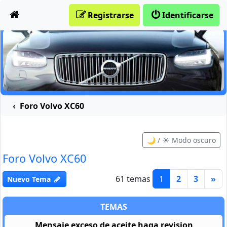
Obviar
Registrarse
Identificarse
Foro Volvo XC60
🌙 / ☀️ Modo oscuro
Foro Volvo XC60
61 temas
1
2
3
»
Nuevo Tema
TEMAS
Mensaje exceso de aceite haga revision