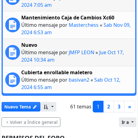
2024 7:05 am
Mantenimiento Caja de Cambios Xc60
Último mensaje por
Masterchess
«
Sab Nov 09,
2024 6:53 am
Nuevo
Último mensaje por
JMFP LEON
«
Jue Oct 17,
2024 10:34 am
Cubierta enrollable maletero
Último mensaje por
basivan2
«
Sab Oct 12,
2024 6:55 am
61 temas
1
2
3
»
Nuevo Tema
Volver a Índice general
Ir a
PERMISOS DEL FORO