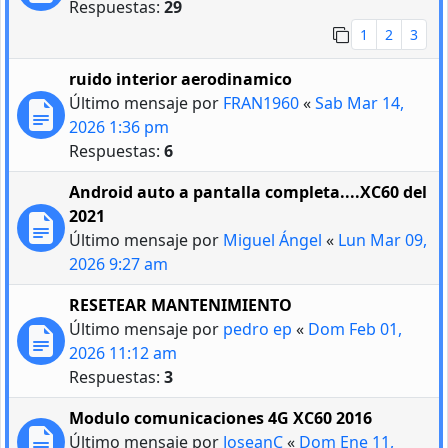
Respuestas:
29
1
2
3
ruido interior aerodinamico
Último mensaje por
FRAN1960
«
Sab Mar 14,
2026 1:36 pm
Respuestas:
6
Android auto a pantalla completa....XC60 del
2021
Último mensaje por
Miguel Ángel
«
Lun Mar 09,
2026 9:27 am
RESETEAR MANTENIMIENTO
Último mensaje por
pedro ep
«
Dom Feb 01,
2026 11:12 am
Respuestas:
3
Modulo comunicaciones 4G XC60 2016
Último mensaje por
JoseanC
«
Dom Ene 11,