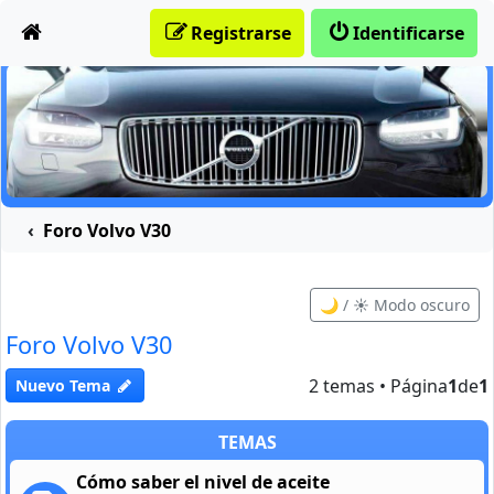
Obviar
Registrarse
Identificarse
Foro Volvo V30
🌙 / ☀️ Modo oscuro
Foro Volvo V30
2 temas • Página
1
de
1
Nuevo Tema
TEMAS
Cómo saber el nivel de aceite