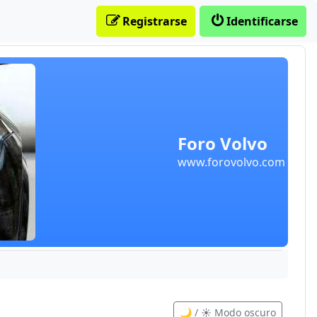
Registrarse
Identificarse
Foro Volvo
www.forovolvo.com
🌙 / ☀️ Modo oscuro