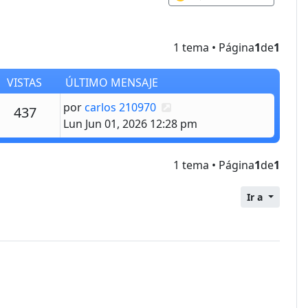
1 tema • Página
1
de
1
VISTAS
ÚLTIMO MENSAJE
Último mensaje
por
carlos 210970
estas
Vistas
437
Lun Jun 01, 2026 12:28 pm
1 tema • Página
1
de
1
Ir a