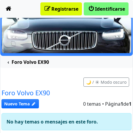
Obviar
Registrarse
Identificarse
Foro Volvo EX90
🌙 / ☀️ Modo oscuro
Foro Volvo EX90
0 temas • Página
1
de
1
Nuevo Tema
No hay temas o mensajes en este foro.