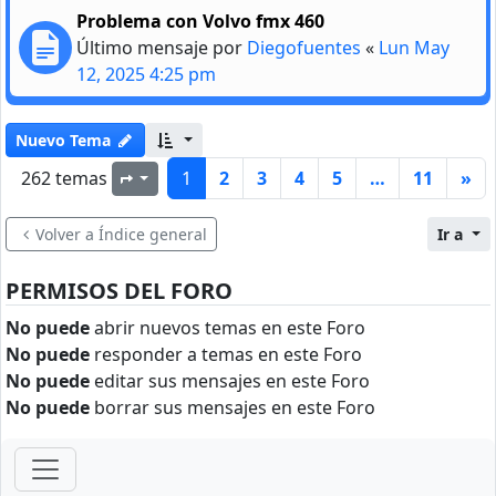
Problema con Volvo fmx 460
Último mensaje por
Diegofuentes
«
Lun May
12, 2025 4:25 pm
Nuevo Tema
262 temas
1
2
3
4
5
…
11
»
Página
1
de
11
Volver a Índice general
Ir a
PERMISOS DEL FORO
No puede
abrir nuevos temas en este Foro
No puede
responder a temas en este Foro
No puede
editar sus mensajes en este Foro
No puede
borrar sus mensajes en este Foro