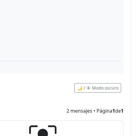
🌙 / ☀️ Modo oscuro
2 mensajes • Página
1
de
1