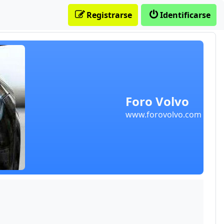
Registrarse
Identificarse
Foro Volvo
www.forovolvo.com