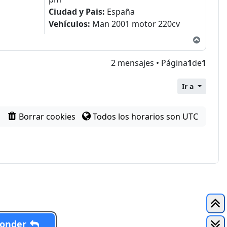
Ciudad y Pais:
España
Vehículos:
Man 2001 motor 220cv
Arriba
2 mensajes • Página
1
de
1
Ir a
Borrar cookies
Todos los horarios son
UTC
onder