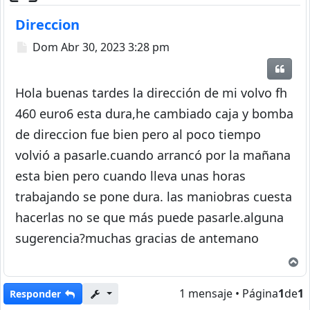
Direccion
Mensaje
Dom Abr 30, 2023 3:28 pm
Citar
Hola buenas tardes la dirección de mi volvo fh
460 euro6 esta dura,he cambiado caja y bomba
de direccion fue bien pero al poco tiempo
volvió a pasarle.cuando arrancó por la mañana
esta bien pero cuando lleva unas horas
trabajando se pone dura. las maniobras cuesta
hacerlas no se que más puede pasarle.alguna
sugerencia?muchas gracias de antemano
A
1 mensaje • Página
1
de
1
Responder