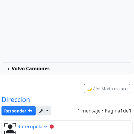
Volvo Camiones
🌙 / ☀️ Modo oscuro
Direccion
1 mensaje • Página
1
de
1
Responder
Ruteropelaez
Desconectado